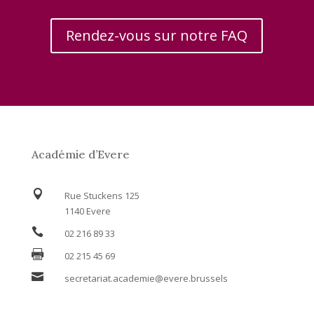
Rendez-vous sur notre FAQ
Académie d’Evere

Rue Stuckens 125
1140 Evere

02 216 89 33

02 215 45 69

secretariat.academie@evere.brussels