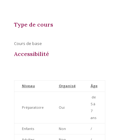
Type de cours
Cours de base
Accessibilité
Niveau
Organisé
Âge
de
5 à
Préparatoire
Oui
7
ans
Enfants
Non
/
Adultes
Non
/