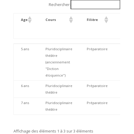
Rechercher:
Age
Cours
Filière
Classe
Age
Cours
Filière
Classe
5 ans
Pluridisciplinaire
Préparatoire
P1
théâtre
(anciennement
"Diction
éloquence")
6 ans
Pluridisciplinaire
Préparatoire
P2
théâtre
7 ans
Pluridisciplinaire
Préparatoire
P3
théâtre
Affichage des éléments 1 à 3 sur 3 éléments