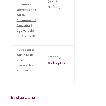
(gratuit
organisé ou
dérogation
)
si
subventionné
par la
Communauté
française
|
âge valable
au 31/12/26
)
Autres cas à
partir de 18
237,00 € (gratuit
ans
dérogation
)
si
(âge valable au
31/12/26)
Évaluations