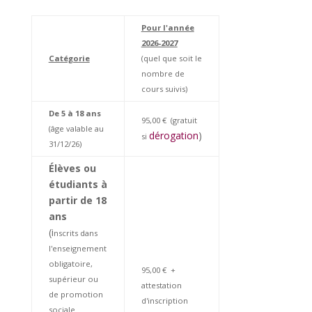
Pour l'année
2026-2027
Catégorie
(quel que soit le
nombre de
cours suivis)
De 5 à 18 ans
95,00 € (gratuit
(âge valable au
dérogation
)
si
31/12/26)
Élèves ou
étudiants à
partir
de 18
ans
(i
nscrits dans
l'enseignement
obligatoire,
95,00 € +
supérieur ou
attestation
de promotion
d'inscription
sociale