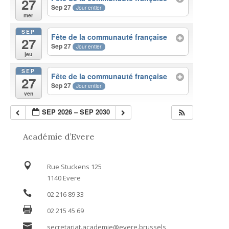
27
Sep 27
Jour entier
mer
SEP
Fête de la communauté française
27
Sep 27
Jour entier
jeu
SEP
Fête de la communauté française
27
Sep 27
Jour entier
ven
SEP 2026 – SEP 2030
Académie d’Evere

Rue Stuckens 125
1140 Evere

02 216 89 33

02 215 45 69

secretariat.academie@evere.brussels