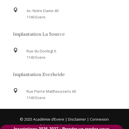

Av. Notre Dame 40
1140 Evere
Implantation La Source

Rue du Doolegt 6
1140 Evere
Implantation Everheide

Rue Pierre Mattheussens 60
1140 Evere
© 2025 Académie d’Evere | Disclaimer |
Connexion
Création Web:
Adrien Lociuro
Inscriptions 2026-2027 : Prendre un rendez-vous