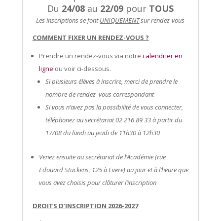
Du
24/08
au
22/09
pour
TOUS
Les inscriptions se font
UNIQUEMENT
sur rendez-vous
COMMENT FIXER UN RENDEZ-VOUS ?
Prendre un rendez-vous via notre
calendrier en
ligne
ou voir ci-dessous.
Si plusieurs
é
l
è
ves
à
inscrire, merci de prendre le
nombre de rendez
–
vous correspondant
Si vous n’
avez pas la possibilit
é
de vous connecter,
t
é
l
é
phonez au
secr
é
tariat 02 216 89 33
à
partir du
1
7
/08 du lundi au jeudi de 11h30
à
12h30
Venez ensuite au secr
é
tariat
de l’
Acad
é
mie (rue
Edouard Stuckens, 125
à
Evere)
au jour et
à
l’heure
que
vous avez choisi
s
pour cl
ô
turer
l’
inscription
DROITS D’INSCRIPTION 2026-2027