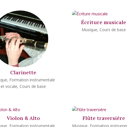
Écriture musicale
Musique
,
Cours de base
Clarinette
ique
,
Formation instrumentale
et vocale
,
Cours de base
Violon & Alto
Flûte traversière
ique
,
Formation instrumentale
Musique
,
Formation instrume