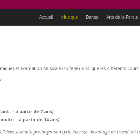
Accueil
Musique
Danse
Arts de la Parole
ythmique) et Formation Musicale (solfège) ainsi que les différents cou
 :
fant – à partir de 7 ans)
adulte – à partir de 14 ans)
où l’élève souhaite prolonger son cycle (axé sur davantage de travail de 