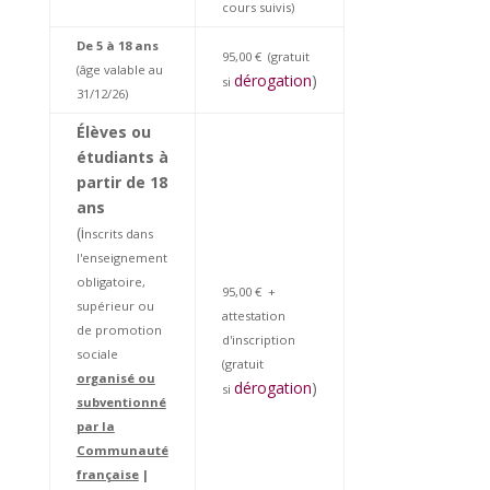
cours suivis)
De 5 à 18 ans
95,00 € (gratuit
(âge valable au
dérogation
)
si
31/12/26)
Élèves ou
étudiants à
partir
de 18
ans
(i
nscrits dans
l'enseignement
obligatoire,
95,00 € +
supérieur ou
attestation
de promotion
d'inscription
sociale
(gratuit
organisé ou
dérogation
)
si
subventionné
par la
Communauté
française
|