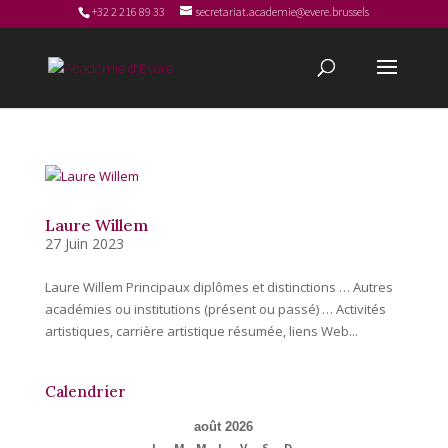
+32 2 216 89 33
secretariat.academie@evere.brussels
Laure Willem
27 Juin 2023
Laure Willem Principaux diplômes et distinctions … Autres
académies ou institutions (présent ou passé) … Activités
artistiques, carrière artistique résumée, liens Web...
Calendrier
août 2026
L
M
M
J
V
S
D