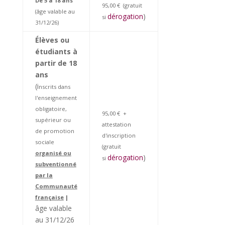
De 5 à 18 ans
95,00 € (gratuit
(âge valable au
dérogation
)
si
31/12/26)
Élèves ou
étudiants à
partir
de 18
ans
(i
nscrits dans
l'enseignement
obligatoire,
95,00 € +
supérieur ou
attestation
de promotion
d'inscription
sociale
(gratuit
organisé ou
dérogation
)
si
subventionné
par la
Communauté
française
|
âge valable
au 31/12/26