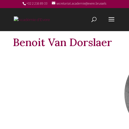
+32 2 216 89 33
secretariat.academie@evere.brussels
Benoit Van Dorslaer