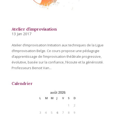
Atelier d’improvisation
13 Jan 2017
Atelier d’improvisation Initiation aux techniques de la Ligue
d’Improvisation Belge. Ce cours propose une pédagogie
d’apprentissage de l’improvisation théâtrale progressive,
évolutive, basée sur la confiance, l’écoute et la générosité.
Professeurs Benoit Van...
Calendrier
août 2026
L
M
M
J
V
S
D
1
2
3
4
5
6
7
8
9