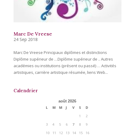
Marc De Vreese
24 Sep 2018
Marc De Vreese Principaux diplômes et distinctions
Diplôme supérieur de …Diplôme supérieur de .. Autres
académies ou institutions (présent ou passé) … Activités
artistiques, carrière artistique résumée, liens Web...
Calendrier
août 2026
L
M
M
J
V
S
D
1
2
3
4
5
6
7
8
9
10
11
12
13
14
15
16