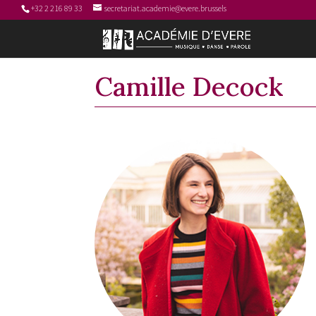
+32 2 216 89 33
secretariat.academie@evere.brussels
Camille Decock