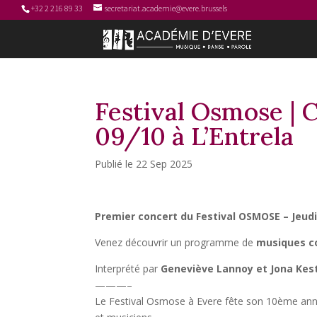
+32 2 216 89 33
secretariat.academie@evere.brussels
Festival Osmose | 
09/10 à L’Entrela
22 Sep 2025
Premier concert du Festival OSMOSE –
Jeud
Venez découvrir un programme de
musiques c
Interprété par
Geneviève Lannoy et Jona Kes
———–
Le Festival Osmose à Evere fête son 10ème anniv