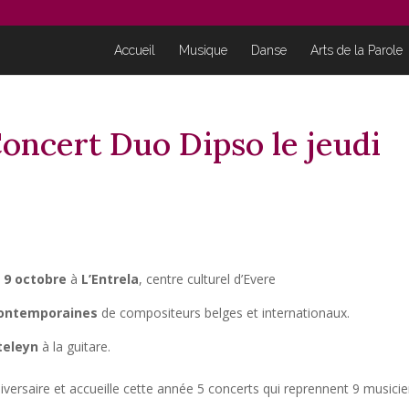
Accueil
Musique
Danse
Arts de la Parole
Concert Duo Dipso le jeudi
i 9 octobre
à
L’Entrela
, centre culturel d’Evere
ontemporaines
de compositeurs belges et internationaux.
teleyn
à la guitare.
ersaire et accueille cette année 5 concerts qui reprennent 9 musici