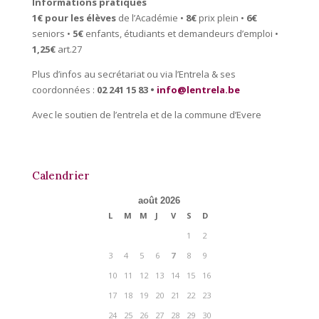
Informations pratiques
1€ pour les élèves
de l’Académie •
8€
prix plein •
6€
seniors •
5€
enfants, étudiants et demandeurs d’emploi •
1,25€
art.27
Plus d’infos au secrétariat ou via l’Entrela & ses
coordonnées :
02 241 15 83 •
info@lentrela.be
Avec le soutien de l’entrela et de la commune d’Evere
Calendrier
août 2026
L
M
M
J
V
S
D
1
2
3
4
5
6
7
8
9
10
11
12
13
14
15
16
17
18
19
20
21
22
23
24
25
26
27
28
29
30