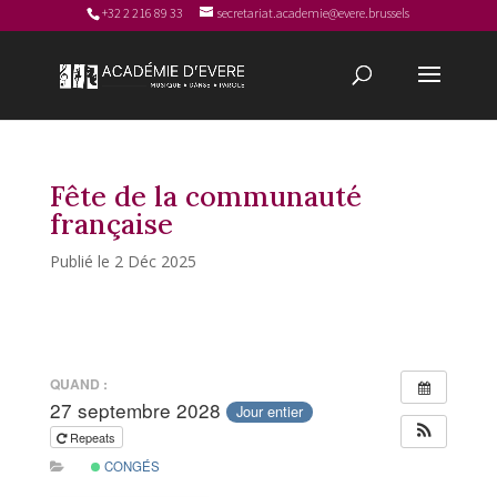
+32 2 216 89 33
secretariat.academie@evere.brussels
Fête de la communauté
française
2 Déc 2025
QUAND :
27 septembre 2028
Jour entier
Repeats
CONGÉS