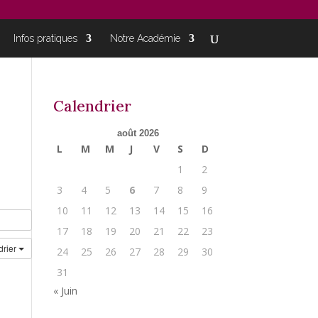
Infos pratiques
Notre Académie
Calendrier
août 2026
L
M
M
J
V
S
D
1
2
3
4
5
6
7
8
9
10
11
12
13
14
15
16
17
18
19
20
21
22
23
drier
24
25
26
27
28
29
30
31
« Juin