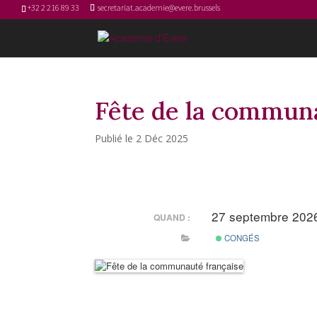
+32 2 216 89 33
secretariat.academie@evere.brussels
Fête de la communa
2 Déc 2025
27 septembre 20
QUAND :
CONGÉS