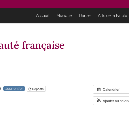
Accueil
Musique
Danse
Arts de la Parole
uté française
26
Jour entier
Repeats
Calendrier
Ajouter au calen